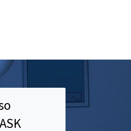
so
/ASK