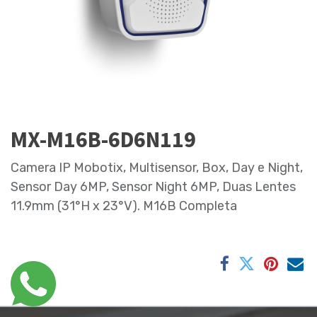
MX-M16B-6D6N119
Camera IP Mobotix, Multisensor, Box, Day e Night,
Sensor Day 6MP, Sensor Night 6MP, Duas Lentes
11.9mm (31°H x 23°V). M16B Completa