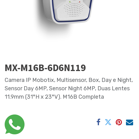
MX-M16B-6D6N119
Camera IP Mobotix, Multisensor, Box, Day e Night,
Sensor Day 6MP, Sensor Night 6MP, Duas Lentes
11.9mm (31°H x 23°V). M16B Completa